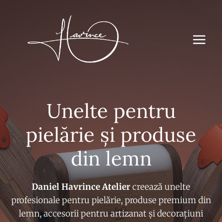
Sari
la
conținut
Unelte pentru
pielărie și produse
din lemn
Daniel Havrince Atelier
creează unelte
profesionale pentru pielărie, produse premium din
lemn, accesorii pentru artizanat și decorațiuni