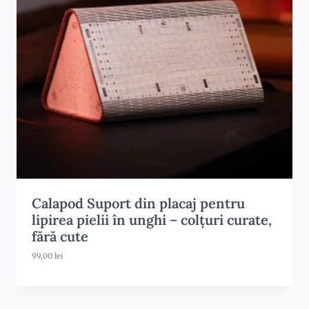
u
r
i
:
2
0
0
,
0
0
l
e
i
p
â
n
Calapod Suport din placaj pentru
ă
lipirea pielii în unghi – colțuri curate,
l
a
fără cute
2
3
99,00
lei
0
,
0
0