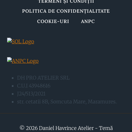
TERMENI ȘI CONDIȚII
POLITICA DE CONFIDENȚIALITATE
COOKIE-URI
ANPC
DH PRO ATELIER SRL
C.U.I 43948616
J24/513/2021
str. cetatii 8B, Somcuta Mare, Maramures.
© 2026 Daniel Havrince Atelier - Temă