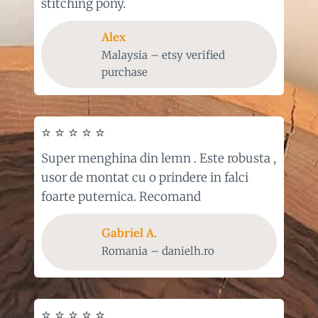
stitching pony.
Alex
Malaysia – etsy verified
purchase
⭐ ⭐ ⭐ ⭐ ⭐
Super menghina din lemn . Este robusta ,
usor de montat cu o prindere in falci
foarte puternica. Recomand
Gabriel
A.
Romania – danielh.ro
⭐ ⭐ ⭐ ⭐ ⭐