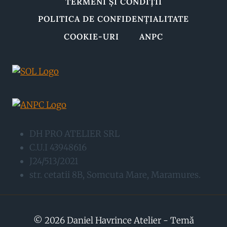
TERMENI ȘI CONDIȚII
POLITICA DE CONFIDENȚIALITATE
COOKIE-URI
ANPC
DH PRO ATELIER SRL
C.U.I 43948616
J24/513/2021
str. cetatii 8B, Somcuta Mare, Maramures.
© 2026 Daniel Havrince Atelier - Temă