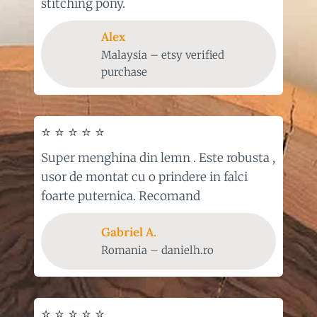
stitching pony.
Alex
Malaysia – etsy verified
purchase
⭐ ⭐ ⭐ ⭐ ⭐
Super menghina din lemn . Este robusta ,
usor de montat cu o prindere in falci
foarte puternica. Recomand
Gabriel
A.
Romania – danielh.ro
⭐ ⭐ ⭐ ⭐ ⭐