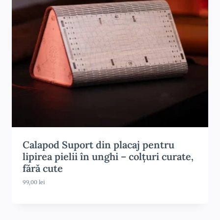
u
r
i
:
2
0
0
,
0
0
l
e
i
p
â
n
Calapod Suport din placaj pentru
ă
lipirea pielii în unghi – colțuri curate,
l
a
fără cute
2
3
99,00
lei
0
,
0
0