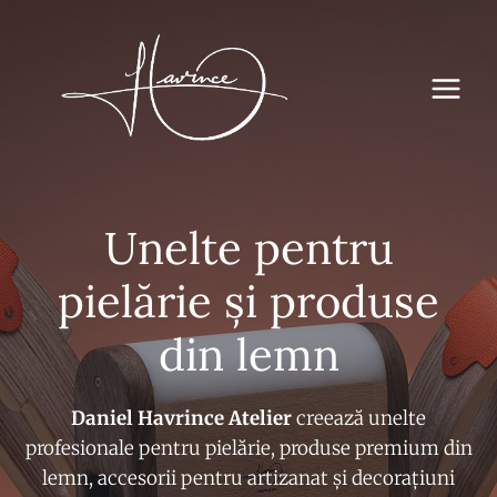
Sari
la
conținut
Unelte pentru
pielărie și produse
din lemn
Daniel Havrince Atelier
creează unelte
profesionale pentru pielărie, produse premium din
lemn, accesorii pentru artizanat și decorațiuni