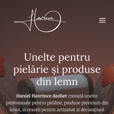
Sari
la
conținut
Unelte pentru
pielărie și produse
din lemn
Daniel Havrince Atelier
creează unelte
profesionale pentru pielărie, produse premium din
lemn, accesorii pentru artizanat și decorațiuni