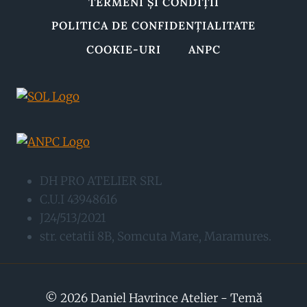
TERMENI ȘI CONDIȚII
POLITICA DE CONFIDENȚIALITATE
COOKIE-URI
ANPC
DH PRO ATELIER SRL
C.U.I 43948616
J24/513/2021
str. cetatii 8B, Somcuta Mare, Maramures.
© 2026 Daniel Havrince Atelier - Temă