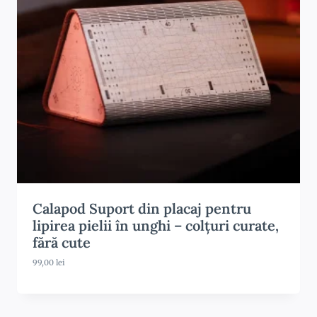
u
r
i
:
2
0
0
,
0
0
l
e
i
p
â
n
Calapod Suport din placaj pentru
ă
lipirea pielii în unghi – colțuri curate,
l
a
fără cute
2
3
99,00
lei
0
,
0
0