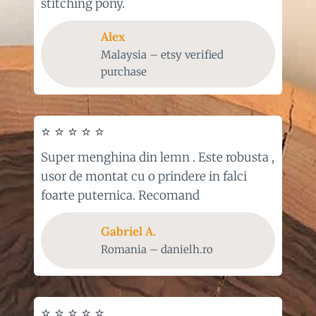
stitching pony.
Alex
Malaysia – etsy verified
purchase
⭐ ⭐ ⭐ ⭐ ⭐
Super menghina din lemn . Este robusta ,
usor de montat cu o prindere in falci
foarte puternica. Recomand
Gabriel
A.
Romania – danielh.ro
⭐ ⭐ ⭐ ⭐ ⭐