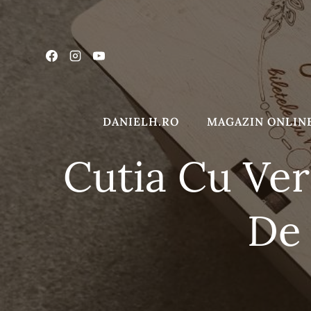
Sari
la
conținut
DANIELH.RO
MAGAZIN ONLIN
Cutia Cu Ver
De 