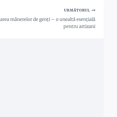
URMĂTORUL
rea mânerelor de genți – o unealtă esențială
pentru artizani