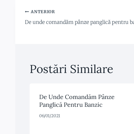
Navigare
ANTERIOR
De unde comandăm pânze panglică pentru b
În
Articole
Postări Similare
De Unde Comandăm Pânze
Panglică Pentru Banzic
06/01/2021