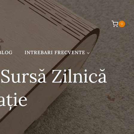
0
BLOG
INTREBARI FRECVENTE
Sursă Zilnică
ație