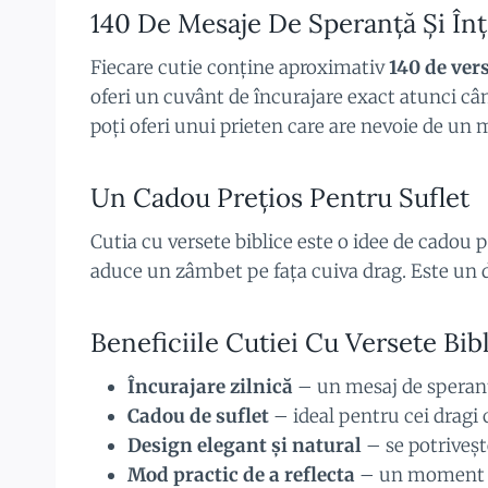
140 De Mesaje De Speranță Și În
Fiecare cutie conține aproximativ
140 de vers
oferi un cuvânt de încurajare exact atunci cân
poți oferi unui prieten care are nevoie de un m
Un Cadou Prețios Pentru Suflet
Cutia cu versete biblice este o idee de cadou p
aduce un zâmbet pe fața cuiva drag. Este un dar
Beneficiile Cutiei Cu Versete Bibl
Încurajare zilnică
– un mesaj de speranță
Cadou de suflet
– ideal pentru cei dragi
Design elegant și natural
– se potriveșt
Mod practic de a reflecta
– un moment de