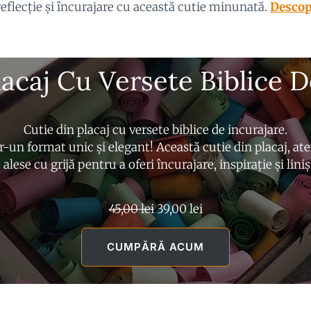
reflecție și încurajare cu această cutie minunată.
Descop
lacaj Cu Versete Biblice D
Cutie din placaj cu versete biblice de incurajare.
-un format unic și elegant! Această cutie din placaj, ate
 alese cu grijă pentru a oferi încurajare, inspirație și lini
P
P
45,00
lei
39,00
lei
r
r
e
e
CUMPĂRĂ ACUM
ț
ț
u
u
l
l
i
c
n
u